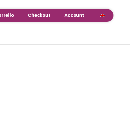
rrello
Checkout
Account