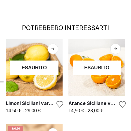
POTREBBERO INTERESSARTI
ESAURITO
ESAURITO
Limoni Siciliani varietà Femminello
Arance Siciliane varietà Washington Navel
14,50
€
-
29,00
€
14,50
€
-
28,00
€
SALDI