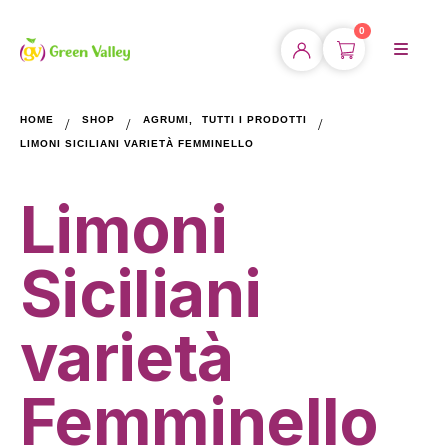
0
HOME
SHOP
AGRUMI
,
TUTTI I PRODOTTI
LIMONI SICILIANI VARIETÀ FEMMINELLO
Limoni
Siciliani
varietà
Femminello