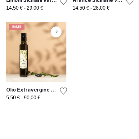
Limoni Siciliani varietà Femminello
Arance Siciliane varietà Washington Navel
14,50
€
-
29,00
€
14,50
€
-
28,00
€
SALDI
Olio Extravergine di Oliva
5,50
€
-
90,00
€